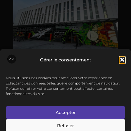
Gérer le consentement
Põle Print
Nous utilisons des cookies pour améliorer votre expérience en
•
collectant des données telles que le comportement de navigation.
Refuser ou retirer votre consentement peut affecter certaines
22 Nov 2022
fonctionnalités du site.
Habillage EatSalad® Aéroport Mérignac.
Accepter
Actualités
Contact
Refuser