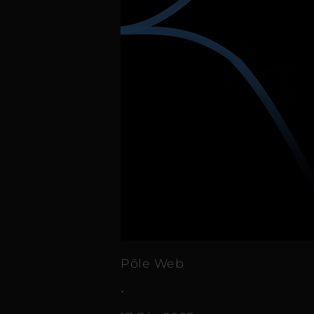
Põle Web
•