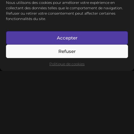
Nous utilisons des cookies pour améliorer votre expérience en
collectant des données telles que le comportement de navigation.
Refuser ou retirer votre consentement peut affecter certaines
fonctionnalités du site.
Põle Web
Accepter
•
17 Fév 2024
Refuser
Création du site Internet de l'imprimerie Dalbos.
Politique de cookies
Actualités
Contact
Création site Internet à
Bordeaux
Création site
Internet à
Mérignac
Création site Internet à
Libourne
Création site Internet à
Arcachon
Création site Internet
Biarritz
Création site Internet à
Bayonne
Création site
Internet à
Langon
Création site Internet à
Périgueux
Création site Internet
Sarlat
Création
site Internet à
Brive